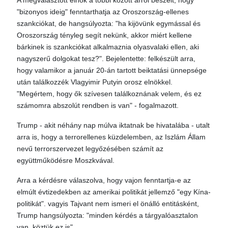
A megválasztott elnök a többi között arról beszélt, hogy
"bizonyos ideig" fenntarthatja az Oroszország-ellenes
szankciókat, de hangsúlyozta: "ha kijövünk egymással és
Oroszország tényleg segít nekünk, akkor miért kellene
bárkinek is szankciókat alkalmaznia olyasvalaki ellen, aki
nagyszerű dolgokat tesz?". Bejelentette: felkészült arra,
hogy valamikor a január 20-án tartott beiktatási ünnepsége
után találkozzék Vlagyimir Putyin orosz elnökkel.
"Megértem, hogy ők szívesen találkoznának velem, és ez
számomra abszolút rendben is van" - fogalmazott.
Trump - akit néhány nap múlva iktatnak be hivatalába - utalt
arra is, hogy a terrorellenes küzdelemben, az Iszlám Állam
nevű terrorszervezet legyőzésében számít az
együttműködésre Moszkvával.
Arra a kérdésre válaszolva, hogy vajon fenntartja-e az
elmúlt évtizedekben az amerikai politikát jellemző "egy Kína-
politikát". vagyis Tajvant nem ismeri el önálló entitásként,
Trump hangsúlyozta: "minden kérdés a tárgyalóasztalon
van, köztük ez is".