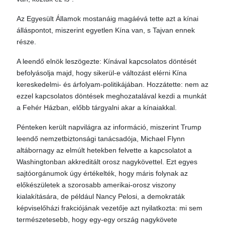
Az Egyesült Államok mostanáig magáévá tette azt a kínai
álláspontot, miszerint egyetlen Kína van, s Tajvan ennek
része.
A leendő elnök leszögezte: Kínával kapcsolatos döntését
befolyásolja majd, hogy sikerül-e változást elérni Kína
kereskedelmi- és árfolyam-politikájában. Hozzátette: nem az
ezzel kapcsolatos döntések meghozatalával kezdi a munkát
a Fehér Házban, előbb tárgyalni akar a kínaiakkal.
Pénteken került napvilágra az információ, miszerint Trump
leendő nemzetbiztonsági tanácsadója, Michael Flynn
altábornagy az elmúlt hetekben felvette a kapcsolatot a
Washingtonban akkreditált orosz nagykövettel. Ezt egyes
sajtóorgánumok úgy értékelték, hogy máris folynak az
előkészületek a szorosabb amerikai-orosz viszony
kialakítására, de például Nancy Pelosi, a demokraták
képviselőházi frakciójának vezetője azt nyilatkozta: mi sem
természetesebb, hogy egy-egy ország nagykövete