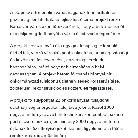
A „Kaposvár történelmi városmagjának fenntartható és
gazdaságélénkítő hatású fejlesztése” című projekt része
Kaposvár város azon törekvésének, hogy a belváros ismét
elfoglalja megillető helyét a város üzleti vérkeringésében.
A projekt hosszú távú célja egy gazdaságilag fellendülő,
élettel teli, vonzó városközpont kialakítása, annak gazdasági
és közösségi felelevenítése, gazdasági tereinek
hasznosítása, méltó helyének biztosítása a helyi
gazdaságban. A projekt három fő csapásiránnyal bír:
önkormányzati tulajdonú üzlethelyiségek korszerűsítése,
zöldterületi rekonstrukciók és közterületi fejlesztések.
A projekt fő súlypontját 22 önkormányzati tulajdonú
üzlethelyiség energetikai felújítása jelenti. Közel 1000
négyzetméternyi elavult, hőtechnikai szempontból pazarló
portált cserélnek újra, és mintegy 2000 négyzetméteren
újítanak fel üzlethelyiségeket, kiemelt figyelemmel a fűtési
rendszerük korszerűsítésére.