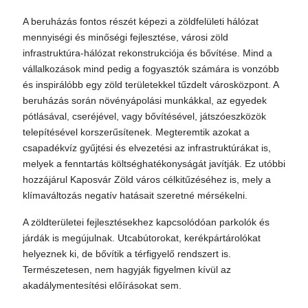
A beruházás fontos részét képezi a zöldfelületi hálózat
mennyiségi és minőségi fejlesztése, városi zöld
infrastruktúra-hálózat rekonstrukciója és bővítése. Mind a
vállalkozások mind pedig a fogyasztók számára is vonzóbb
és inspirálóbb egy zöld területekkel tűzdelt városközpont. A
beruházás során növényápolási munkákkal, az egyedek
pótlásával, cseréjével, vagy bővítésével, játszóeszközök
telepítésével korszerűsítenek. Megteremtik azokat a
csapadékvíz gyűjtési és elvezetési az infrastruktúrákat is,
melyek a fenntartás költséghatékonyságát javítják. Ez utóbbi
hozzájárul Kaposvár Zöld város célkitűzéséhez is, mely a
klímaváltozás negatív hatásait szeretné mérsékelni.
A zöldterületei fejlesztésekhez kapcsolódóan parkolók és
járdák is megújulnak. Utcabútorokat, kerékpártárolókat
helyeznek ki, de bővítik a térfigyelő rendszert is.
Természetesen, nem hagyják figyelmen kívül az
akadálymentesítési előírásokat sem.