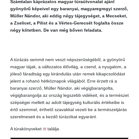
Számtalan káprázatos magyar túraútvonalat ajánl
gyönyörű képeivel egy baranyai, magyaregregyi szerző,
Müller Nándor, aki eddig négy tájegységet, a Mecseket,
a Zselicet, a Pilist és a Vértes-Gerecsét foglalta össze
négy kötetben. De van még bőven feladata.
A túrázás semmit nem veszt népszerűségéből, a gyönyörű
magyar tájak, a változatos élővilág, a csend, a nyugalom, a
jóleső fáradtság egy kirándulás után remek kikapcsolódást
jelent a rohanó hétköznapok világából. Erre érzett rá a
baranyai szerző, Müller Nándor, aki végigbarangolta,
végigbarangolja az ország legszebb vidékeit, és a természet
szépségei mellett az adott tájegység kulturális értékeibe is
értő szemmel, érthető szavakkal vezeti be a természetjárás
szerelmeseit és a kezdő túrázókat egyaránt.
A túrakönyveket
itt
találja.