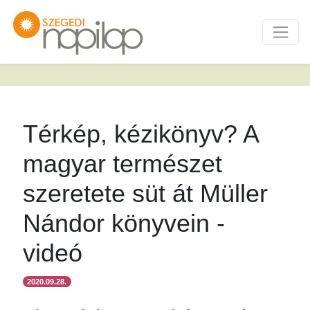
Térkép, kézikönyv? A
magyar természet
szeretete süt át Müller
Nándor könyvein -
videó
2020.09.28.