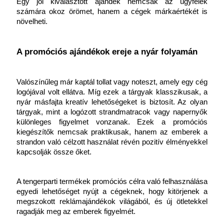
Egy jól kiválasztott ajándék nemcsak az ügyfelek 
számára okoz örömet, hanem a cégek márkaértékét is 
növelheti.
A promóciós ajándékok ereje a nyár folyamán
Valószínűleg már kaptál tollat vagy noteszt, amely egy cég 
logójával volt ellátva. Míg ezek a tárgyak klasszikusak, a 
nyár másfajta kreatív lehetőségeket is biztosít. Az olyan 
tárgyak, mint a logózott strandmatracok vagy napernyők 
különleges figyelmet vonzanak. Ezek a promóciós 
kiegészítők nemcsak praktikusak, hanem az emberek a 
strandon való célzott használat révén pozitív élményekkel 
kapcsolják össze őket.
A tengerparti termékek promóciós célra való felhasználása 
egyedi lehetőséget nyújt a cégeknek, hogy kitörjenek a 
megszokott reklámajándékok világából, és új ötletekkel 
ragadják meg az emberek figyelmét.