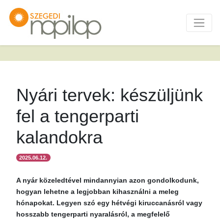
Nyári tervek: készüljünk
fel a tengerparti
kalandokra
2025.06.12.
A nyár közeledtével mindannyian azon gondolkodunk,
hogyan lehetne a legjobban kihasználni a meleg
hónapokat. Legyen szó egy hétvégi kiruccanásról vagy
hosszabb tengerparti nyaralásról, a megfelelő