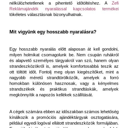
nélkülözhetetlenek a pihentető időtöltéshez. A 
Zefi 
Reklámajándék nyaralással kapcsolatos termékei
tökéletes választásnak bizonyulhatnak. 
Mit vigyünk egy hosszabb nyaralásra?
Egy hosszabb nyaralás előtt alaposan át kell gondolni, 
milyen holmikat csomagolunk be. Nem csupán ruhákról 
és alapvető személyes tárgyakról van szó, hanem olyan 
strandeszközökről is, amelyek komfortosabbá teszik az 
ott töltött időt. Fontolj meg olyan kiegészítőket, mint a 
nagyobb méretű strandtörölközők, amelyek a forró 
homokban különösen hasznosak, vagy a kényelmes 
strandszékek és praktikus strandtáskák, amelyek 
megkönnyítik a napozós kellékek szállítását.
A cégek számára ebben az időszakban számos lehetőség 
kínálkozik a promóciós ajándéktárgyak osztogatására, 
például egyedi logóval ellátott strandeszközök formájában. 