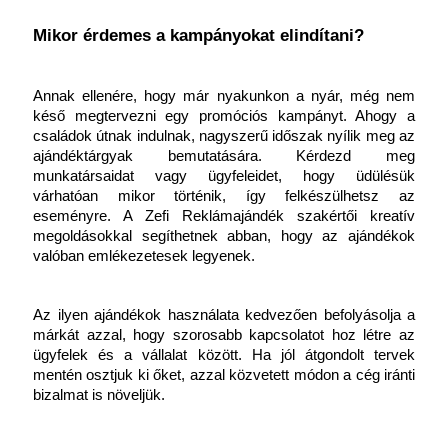
Mikor érdemes a kampányokat elindítani?
Annak ellenére, hogy már nyakunkon a nyár, még nem 
késő megtervezni egy promóciós kampányt. Ahogy a 
családok útnak indulnak, nagyszerű időszak nyílik meg az 
ajándéktárgyak bemutatására. Kérdezd meg 
munkatársaidat vagy ügyfeleidet, hogy üdülésük 
várhatóan mikor történik, így felkészülhetsz az 
eseményre. A Zefi Reklámajándék szakértői kreatív 
megoldásokkal segíthetnek abban, hogy az ajándékok 
valóban emlékezetesek legyenek.
Az ilyen ajándékok használata kedvezően befolyásolja a 
márkát azzal, hogy szorosabb kapcsolatot hoz létre az 
ügyfelek és a vállalat között. Ha jól átgondolt tervek 
mentén osztjuk ki őket, azzal közvetett módon a cég iránti 
bizalmat is növeljük.