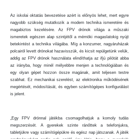
Az iskolai oktatás bevezetése azért is előnyös lehet, mert egyre
nagyobb szükség mutatkozik a modern technika ismeretére és
magabiztos kezelésére. Az FPV drónok világa a műszaki
ismeretek egészen alap szintjétől a mérnöki magaslatokig nyújt
betekintést a technika világába. Míg a konzumer, nagyáruházak
polcairól levett drónokat hazavisszük, és kicsit repülgetünk velük,
addig az FPV drónok használata elindíthatja az ifjú pilótát abba
az irányba, hogy minél mélyebbre menjen a technológiában és
egy olyan gépet hozzon össze magának, amit teljesen testre
szabhat. Ez mechanikai szerelést, az elektronika működésének
megértését, módosítását, és egyben számítógépes konfigurálást
is jelent.
„Egy FPV drónnal játékba csomagolhatjuk a komoly tudás
megszerzését. A gyerekek szinte ránőttek a telefonjukra,
tabletjükre vagy számítógépükre és egész nap játszanak. A játék