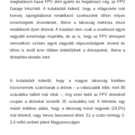
meghatározó hazai FPV drón gyártó és forgalmazó cég, az FPV
Garage készített. A kutatásból kiderül, hogy a világszerte már
komoly rajongótáborral rendelkező szerkezetek itthon milyen
ismertségnek örvendenek, illetve a lakosság mekkora része
rendelkezik ilyen drónnal. A kutatást nem csak a szerkezet egyre
nagyobb ismertsége inspirálta, de az is, hogy az FPV drónsport
nemzetközi szinten egyre nagyobb népszerűségnek örvend és
itthon is évről évre többen érdeklődnek a drónsportok, illetve a
drónpilóta-oktatás iránt.
A kutatásból kiderült, hogy a magyar lakosság körében
közismertnek számítanak a drónok – a válaszadók több, mint 80
százaléka hallott már róluk –, míg ezen belül az FPV drónokról
csupán a drónokat ismerők 20 százaléka tud. A felmérés egy
másik érdekes adata, hogy a lakosság közel negyede (24,5%)
már birtokol, vagy tervez beszerezni drónt. Ez a szám mintegy 2-
2,4 millió embert jelent Magyarországon.