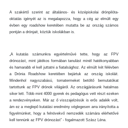
A szakértő szerint az általános- és középiskolai drónpilóta-
oktatás igényét az is megalapozza, hogy a cég az elmúlt egy
évben egy roadshow keretében mutatta be az ország számos
pontján a drónjait, köztük iskolákban is.
„A kutatás számunkra egyértelművé tette, hogy az FPV
drónozást, mint játékos formában tanulást minél hatékonyabban
és hamarabb el kell juttatni a fiatalsághoz. Az elmúlt két félévben
a Drónia Roadshow keretében bejártuk az ország iskoláit.
Mindenhol nagyszabású, tornatermeket betöltő bemutatókat
tartottunk az FPV drónok világáról. Az országjárásunk hatalmas
siker lett. Több mint 4000 gyerek és pedagógus vett részt ezeken
a rendezvényeken. Már az ő visszajelzésük is erős adalék volt,
ám ez a meglepő kutatási eredmény véglegesen arra irányította a
figyelmünket, hogy a felnövekvő nemzedék számára elérhetővé
kell tennünk az FPV drónozást” - fogalmazott Szász Léna.