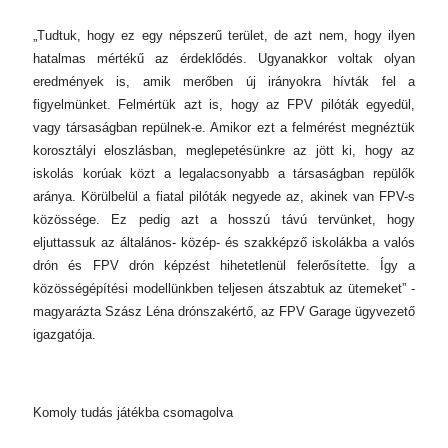
„Tudtuk, hogy ez egy népszerű terület, de azt nem, hogy ilyen
hatalmas mértékű az érdeklődés. Ugyanakkor voltak olyan
eredmények is, amik merőben új irányokra hívták fel a
figyelmünket. Felmértük azt is, hogy az FPV pilóták egyedül,
vagy társaságban repülnek-e. Amikor ezt a felmérést megnéztük
korosztályi eloszlásban, meglepetésünkre az jött ki, hogy az
iskolás korúak közt a legalacsonyabb a társaságban repülők
aránya. Körülbelül a fiatal pilóták negyede az, akinek van FPV-s
közössége. Ez pedig azt a hosszú távú tervünket, hogy
eljuttassuk az általános- közép- és szakképző iskolákba a valós
drón és FPV drón képzést hihetetlenül felerősítette. Így a
közösségépítési modellünkben teljesen átszabtuk az ütemeket” -
magyarázta Szász Léna drónszakértő, az FPV Garage ügyvezető
igazgatója.
Komoly tudás játékba csomagolva