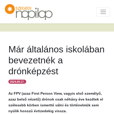
Már általános iskolában
bevezetnék a
drónképzést
2024.09.17.
Az FPV (azaz First Person View, vagyis első személyű,
azaz belső nézetű) drónok csak néhány éve kezdtek el
szélesebb körben ismertté válni és történelmük sem
nyúlik hosszú évtizedekig vissza.