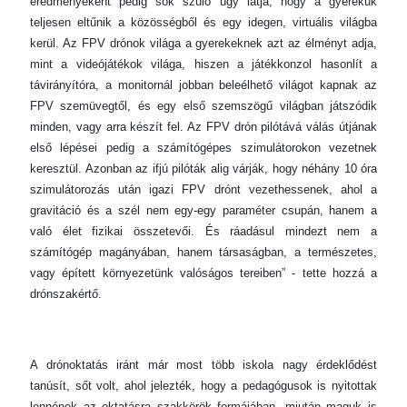
eredményeként pedig sok szülő úgy látja, hogy a gyerekük
teljesen eltűnik a közösségből és egy idegen, virtuális világba
kerül. Az FPV drónok világa a gyerekeknek azt az élményt adja,
mint a videójátékok világa, hiszen a játékkonzol hasonlít a
távirányítóra, a monitornál jobban beleélhető világot kapnak az
FPV szemüvegtől, és egy első szemszögű világban játszódik
minden, vagy arra készít fel. Az FPV drón pilótává válás útjának
első lépései pedig a számítógépes szimulátorokon vezetnek
keresztül. Azonban az ifjú pilóták alig várják, hogy néhány 10 óra
szimulátorozás után igazi FPV drónt vezethessenek, ahol a
gravitáció és a szél nem egy-egy paraméter csupán, hanem a
való élet fizikai összetevői. És ráadásul mindezt nem a
számítógép magányában, hanem társaságban, a természetes,
vagy épített környezetünk valóságos tereiben” - tette hozzá a
drónszakértő.
A drónoktatás iránt már most több iskola nagy érdeklődést
tanúsít, sőt volt, ahol jelezték, hogy a pedagógusok is nyitottak
lennének az oktatásra szakkörök formájában, miután maguk is