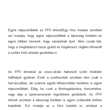
Egyre népszerűbbek az FPV drónokEgy friss kutatás azonban
azt mutatja, hogy egyre népszerűbbek a lakosság körében és
egyre többen tervezik, hogy vásárolnak ilyet. Nem csoda hát,
hogy a meghatározó hazai gyártó és forgalmazó cégben felmerült
a széles körű oktatás gondolata is.
Az FPV drónokat az orosz-ukrán háborúról szóló hírekben
hallhatjuk gyakran. Ezek a szerkezetek azonban nem csak a
harcászatban, de számos egyéb felhasználási területen is egyre
népszerűbbek. Elég, ha csak a filmforgatásokra, koncertekre,
vagy épp a sportversenyek rögzítésére gondolunk. Az FPV
drónok azonban a lakosság körében is egyre szélesebb körben
terjednek. Ezt mutatja az a friss kutatás is, amelyet a