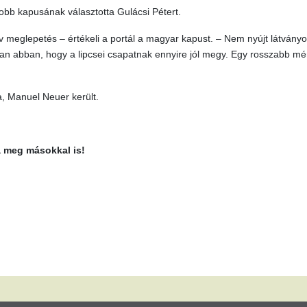
jobb kapusának választotta Gulácsi Pétert.
ív meglepetés – értékeli a portál a magyar kapust. – Nem nyújt látvány
an abban, hogy a lipcsei csapatnak ennyire jól megy. Egy rosszabb m
a, Manuel Neuer került.
a meg másokkal is!