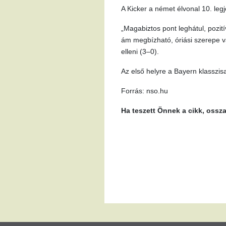
A Kicker a német élvonal 10. leg
„Magabiztos pont leghátul, pozit
ám megbízható, óriási szerepe v
elleni (3–0).
Az első helyre a Bayern klasszis
Forrás: nso.hu
Ha teszett Önnek a cikk, ossz