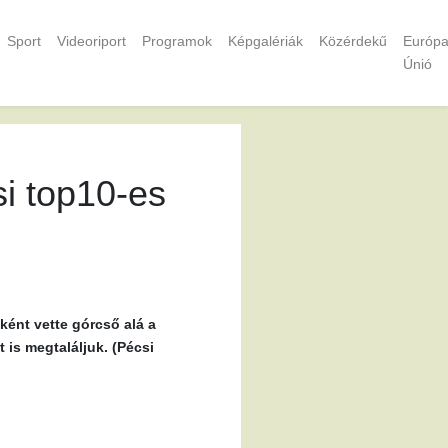
Sport
Videoriport
Programok
Képgalériák
Közérdekű
Európa
Únió
si top10-es
ként vette górcső alá a
 is megtaláljuk. (Pécsi