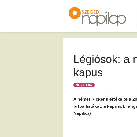
Légiósok: a 
kapus
2017.01.04.
A német Kicker kiértékelte a 
futballistákat, a kapusok ran
Napilap)