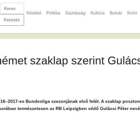
Közélet
Politika
Gazdaság
Kultúra
Bulvár
Krimi
Keresés
német szaklap szerint Gulác
2016–2017-es Bundesliga szezonjának első felét. A szaklap poszton
gsorában természetesen az RB Leipzigben védő Gulácsi Péter nevét