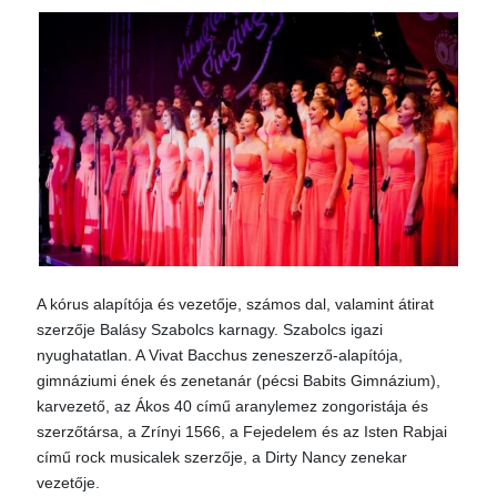
A kórus alapítója és vezetője, számos dal, valamint átirat
szerzője Balásy Szabolcs karnagy. Szabolcs igazi
nyughatatlan. A Vivat Bacchus zeneszerző-alapítója,
gimnáziumi ének és zenetanár (pécsi Babits Gimnázium),
karvezető, az Ákos 40 című aranylemez zongoristája és
szerzőtársa, a Zrínyi 1566, a Fejedelem és az Isten Rabjai
című rock musicalek szerzője, a Dirty Nancy zenekar
vezetője.