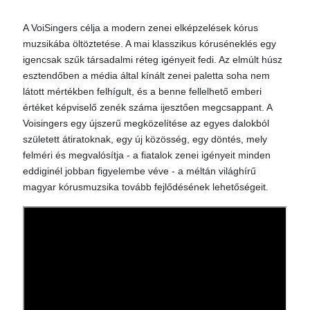
A VoiSingers célja a modern zenei elképzelések kórus
muzsikába öltöztetése. A mai klasszikus kóruséneklés egy
igencsak szűk társadalmi réteg igényeit fedi. Az elmúlt húsz
esztendőben a média által kínált zenei paletta soha nem
látott mértékben felhígult, és a benne fellelhető emberi
értéket képviselő zenék száma ijesztően megcsappant. A
Voisingers egy újszerű megközelítése az egyes dalokból
született átiratoknak, egy új közösség, egy döntés, mely
felméri és megvalósítja - a fiatalok zenei igényeit minden
eddiginél jobban figyelembe véve - a méltán világhírű
magyar kórusmuzsika tovább fejlődésének lehetőségeit.