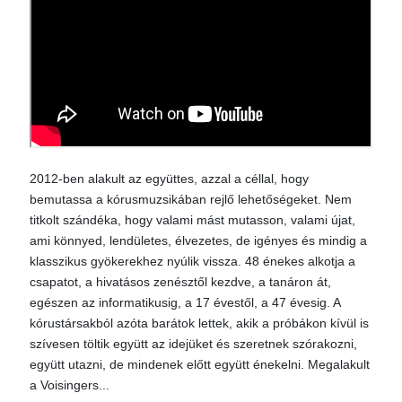
2012-ben alakult az együttes, azzal a céllal, hogy
bemutassa a kórusmuzsikában rejlő lehetőségeket. Nem
titkolt szándéka, hogy valami mást mutasson, valami újat,
ami könnyed, lendületes, élvezetes, de igényes és mindig a
klasszikus gyökerekhez nyúlik vissza. 48 énekes alkotja a
csapatot, a hivatásos zenésztől kezdve, a tanáron át,
egészen az informatikusig, a 17 évestől, a 47 évesig. A
kórustársakból azóta barátok lettek, akik a próbákon kívül is
szívesen töltik együtt az idejüket és szeretnek szórakozni,
együtt utazni, de mindenek előtt együtt énekelni. Megalakult
a Voisingers...