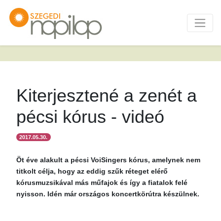
Kiterjesztené a zenét a
pécsi kórus - videó
2017.05.30.
Öt éve alakult a pécsi VoiSingers kórus, amelynek nem
titkolt célja, hogy az eddig szűk réteget elérő
kórusmuzsikával más műfajok és így a fiatalok felé
nyisson. Idén már országos koncertkörútra készülnek.