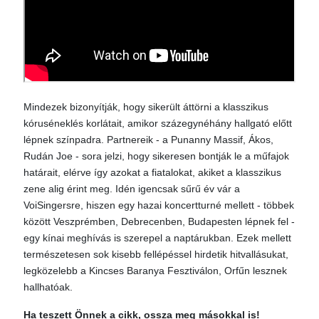
Mindezek bizonyítják, hogy sikerült áttörni a klasszikus
kóruséneklés korlátait, amikor százegynéhány hallgató előtt
lépnek színpadra. Partnereik - a Punanny Massif, Ákos,
Rudán Joe - sora jelzi, hogy sikeresen bontják le a műfajok
határait, elérve így azokat a fiatalokat, akiket a klasszikus
zene alig érint meg. Idén igencsak sűrű év vár a
VoiSingersre, hiszen egy hazai koncertturné mellett - többek
között Veszprémben, Debrecenben, Budapesten lépnek fel -
egy kínai meghívás is szerepel a naptárukban. Ezek mellett
természetesen sok kisebb fellépéssel hirdetik hitvallásukat,
legközelebb a Kincses Baranya Fesztiválon, Orfűn lesznek
hallhatóak.
Ha teszett Önnek a cikk, ossza meg másokkal is!