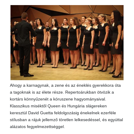
Ahogy a karnagynak, a zene és az éneklés gyerekkora óta
a tagoknak is az élete része. Repertoárukban ötvözik a
kortárs könnyűzenét a kóruszene hagyományaival.
Klasszikus miséktől Queen és Hungária slágereken
keresztül David Guetta feldolgozásig énekelnek ezerféle
stílusban a rájuk jellemző töretlen lelkesedéssel, és egyúttal
alázatos fegyelmezettséggel.