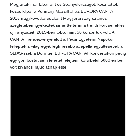
Megjárták már Libanont és Spanyolországot, készítettek
közös klipet a Punnany Massiffal, az EUROPA CANTAT
2015 nagykövetkórusaként Magyarország számos
szegletében igyekeztek ismertté tenni a trendi kóruséneklés
új irányzatait. 2015-ben több, mint 50 koncertük volt. A
CANTAT rendezvénye előtt a Pécsi Egyetemi Napokon
felléptek a világ egyik leghíresebb acapella együttesével, a
SLIXS-szel, a Dóm téri EUROPA CANTAT koncertükön pedig
egy gombostűt sem lehetett elejteni, körülbelül 5000 ember
volt kíváncsi rájuk aznap este.