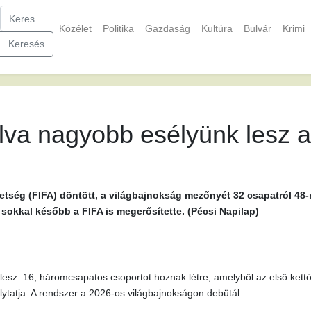
Közélet
Politika
Gazdaság
Kultúra
Bulvár
Krimi
Keresés
lva nagyobb esélyünk lesz a
ség (FIFA) döntött, a világbajnokság mezőnyét 32 csapatról 48-r
 sokkal később a FIFA is megerősítette. (Pécsi Napilap)
 lesz: 16, háromcsapatos csoportot hoznak létre, amelyből az első kettő
ytatja. A rendszer a 2026-os világbajnokságon debütál.