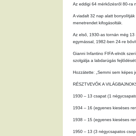
Az eddigi 64 mérkőzésről 80-ra 
A viadalt 32 nap alatt bonyolítjá
menetrendet kifogásolták.
Az első, 1930-as tornán még 13 c
egymással, 1982-ben 24-re bővít
Gianni Infantino FIFA-elnök szer
szolgálja a labdarúgás fejlődését
Hozzátette: „Semmi sem képes jo
RÉSZTVEVŐK A VILÁGBAJNO
1930 – 13 csapat (1 négycsapato
1934 – 16 (egyenes kieséses re
1938 – 15 (egyenes kieséses rend
1950 – 13 (3 négycsapatos csopo