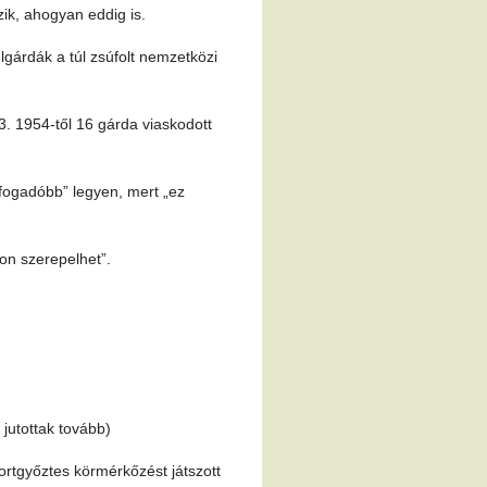
ik, ahogyan eddig is.
élgárdák a túl zsúfolt nemzetközi
3. 1954-től 16 gárda viaskodott
efogadóbb” legyen, mert „ez
on szerepelhet”.
jutottak tovább)
ortgyőztes körmérkőzést játszott