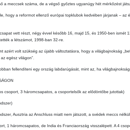
nő a meccsek száma, de a végső győztes ugyanúgy hét mérkőzést játsz
k le, hogy a reformot ellenző európai topklubok kedvében járjanak – az 
sapat vett részt, négy évvel később 16, majd 15, és 1950-ben ismét 1
ették a létszámot, 1998-ban 32-re.
int azért volt szükség az újabb változtatásra, hogy a világbajnokság „b
 az egész világon”.
bban fellendíteni egy ország labdarúgását, mint az, ha világbajnokság
KSÁGON
s csoport, 3 háromcsapatos, a csoportelsők az elődöntőbe jutottak)
ndszer)
szer, Ausztria az Anschluss miatt nem játszott, a svédek meccs nélkül 
rt, 1 háromcsapatos, de India és Franciaország visszalépett. A 4 csop