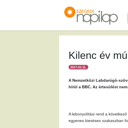
Kilenc év mú
2017.01.11.
A Nemzetközi Labdarúgó-szövet
hírül a BBC. Az értesülést nem
A lebonyolítási rend a következő
egyenes kieséses szakaszban fol