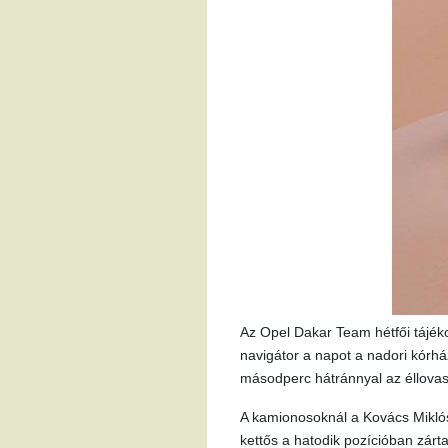
Az Opel Dakar Team hétfői tájéko
navigátor a napot a nadori kórhá
másodperc hátránnyal az éllovas 
A kamionosoknál a Kovács Miklós,
kettős a hatodik pozícióban zárta