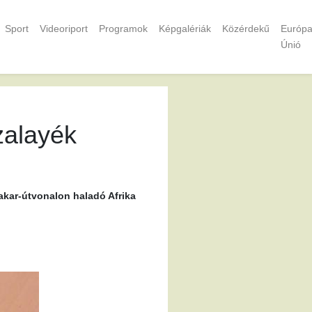
Sport
Videoriport
Programok
Képgalériák
Közérdekű
Európa
Únió
zalayék
Dakar-útvonalon haladó Afrika