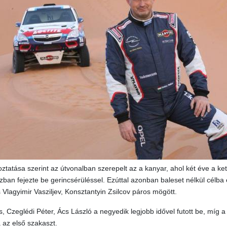
ztatása szerint az útvonalban szerepelt az a kanyar, ahol két éve a ket
zban fejezte be gerincsérüléssel. Ezúttal azonban baleset nélkül célba
Vlagyimir Vasziljev, Konsztantyin Zsilcov páros mögött.
 Czeglédi Péter, Ács László a negyedik legjobb idővel futott be, míg a 
 az első szakaszt.