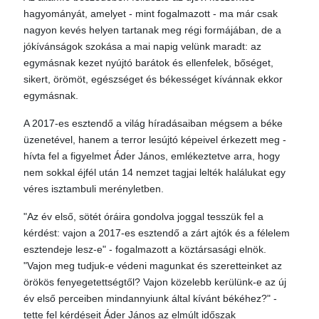
hagyományát, amelyet - mint fogalmazott - ma már csak
nagyon kevés helyen tartanak meg régi formájában, de a
jókívánságok szokása a mai napig velünk maradt: az
egymásnak kezet nyújtó barátok és ellenfelek, bőséget,
sikert, örömöt, egészséget és békességet kívánnak ekkor
egymásnak.
A 2017-es esztendő a világ híradásaiban mégsem a béke
üzenetével, hanem a terror lesújtó képeivel érkezett meg -
hívta fel a figyelmet Áder János, emlékeztetve arra, hogy
nem sokkal éjfél után 14 nemzet tagjai lelték halálukat egy
véres isztambuli merényletben.
"Az év első, sötét óráira gondolva joggal tesszük fel a
kérdést: vajon a 2017-es esztendő a zárt ajtók és a félelem
esztendeje lesz-e" - fogalmazott a köztársasági elnök.
"Vajon meg tudjuk-e védeni magunkat és szeretteinket az
örökös fenyegetettségtől? Vajon közelebb kerülünk-e az új
év első perceiben mindannyiunk által kívánt békéhez?" -
tette fel kérdéseit Áder János az elmúlt időszak