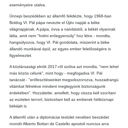
eseményeire utalva.
Ünnepi beszédében az államfő felidézte, hogy 1968-ban
Boldog VI. Pál pápa nevezte el Újév napját a béke
világnapjának. A pápa, óvva a naivitástól, a békét olyannak
látta, amit nem "holmi erőegyensúly" hoz létre - mondta,
hangsúlyozva, hogy VI. Pál gondolata, miszerint a béke
állandó munkával épül, az egyes ember felelősségére is
figyelmeztet.
A köztársasági elnök 2017-ről szólva azt mondta, "nem lehet
más közös célunk", mint hogy - megfogadva VI. Pál
tanácsát - "erőfeszítéseinket megsokszorozva, huszadrangú
vitáinkat félretéve mindent megtegyünk biztonságunk
érdekében". Hozzátette: amellett, hogy vissza kell szorítani
az esztelen terrort, biztosítani kell az emberek hétköznapi
békéjét is.
A államfő után a diplomáciai testület nevében beszédet
mondó Alberto Bottari de Castello apostoli nuncius arra