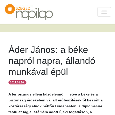
Áder János: a béke
napról napra, állandó
munkával épül
2017.01.10.
A terrorizmus elleni küzdelemről, illetve a béke és a
biztonság érdekében vállalt erőfeszítésekről beszélt a
köztársasági elnök hétfőn Budapesten, a diplomáciai
testület tagjai számára adott újévi fogadáson, a