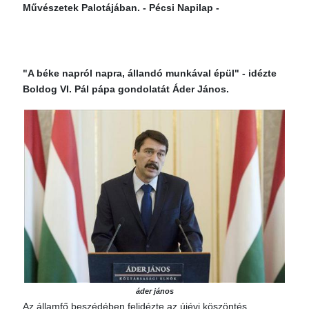
Művészetek Palotájában. - Pécsi Napilap -
"A béke napról napra, állandó munkával épül" - idézte
Boldog VI. Pál pápa gondolatát Áder János.
áder jános
Az államfő beszédében felidézte az újévi köszöntés